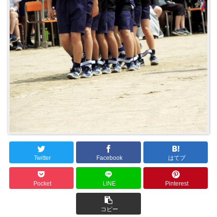
Twitter
Facebook
はてブ
Pocket
LINE
Pinterest
コピー