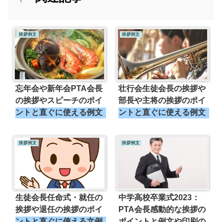
挨拶例文
挨拶例文
忘年会や新年会PTA会長
壮行会生徒会長の挨拶や
の挨拶やスピーチのポイ
部長や主将の挨拶のポイ
ントと直ぐに使える例文
ントと直ぐに使える例文
挨拶例文
挨拶例文
生徒会長任命式・就任の
中学高校卒業式2023：
挨拶や退任の挨拶のポイ
PTA会長感動的な挨拶の
ントと直ぐに使える文例
ポイントと例文や印刷の